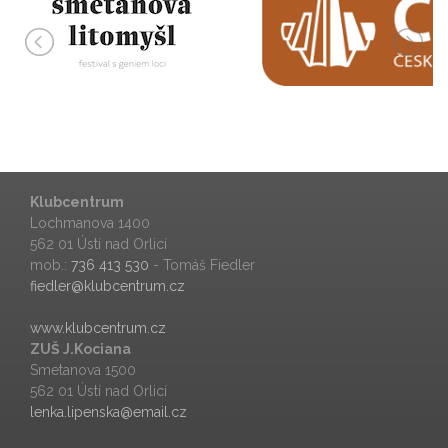
Klubcentrum
Lochmanova 1400
562 01 Ústí nad Orlicí
mob.:
736 413 530
- Tomáš Fiedler
fiedler@klubcentrum.cz
www.klubcentrum.cz
ZUŠ J.Kociana
Smetanova 1500
562 01 Ústí nad Orlicí
lenka.lipenska@email.cz