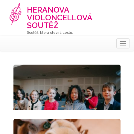
HERANOVA
VIOLONCELLOVÁ
SOUTĚŽ
Soutěž, která otevírá cestu.
Togg
navig