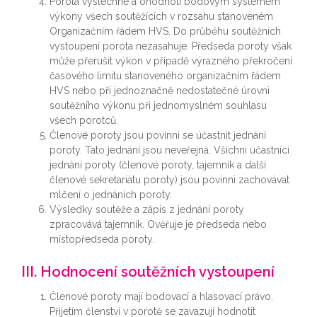
Porota vyslechne a ohodnotí bodovým systémem
výkony všech soutěžících v rozsahu stanoveném
Organizačním řádem HVS. Do průběhu soutěžních
vystoupení porota nezasahuje. Předseda poroty však
může přerušit výkon v případě výrazného překročení
časového limitu stanoveného organizačním řádem
HVS nebo při jednoznačně nedostatečné úrovni
soutěžního výkonu při jednomyslném souhlasu
všech porotců.
Členové poroty jsou povinni se účastnit jednání
poroty. Tato jednání jsou neveřejná. Všichni účastníci
jednání poroty (členové poroty, tajemník a další
členové sekretariátu poroty) jsou povinni zachovávat
mlčení o jednáních poroty.
Výsledky soutěže a zápis z jednání poroty
zpracovává tajemník. Ověřuje je předseda nebo
místopředseda poroty.
III. Hodnocení soutěžních vystoupení
Členové poroty mají bodovací a hlasovací právo.
Přijetím členství v porotě se zavazují hodnotit